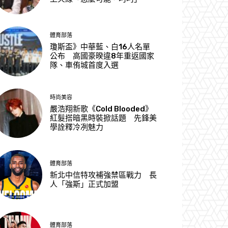
體育部落
瓊斯盃》中華藍、白16人名單
公布 高國豪暌違8年重返國家
隊、車侑城首度入選
時尚美容
嚴浩翔新歌《Cold Blooded》
紅髮搭暗黑時裝掀話題 先鋒美
學詮釋冷冽魅力
體育部落
新北中信特攻補強禁區戰力 長
人「強斯」正式加盟
體育部落