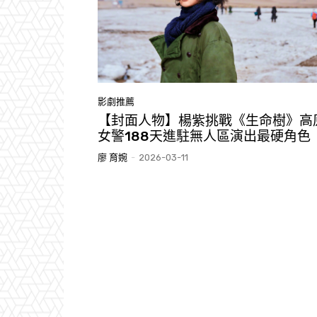
影劇推薦
【封面人物】楊紫挑戰《生命樹》高
女警188天進駐無人區演出最硬角色
廖 育婉
-
2026-03-11