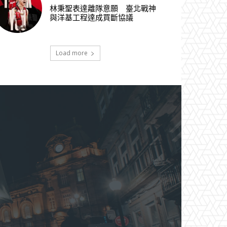
林秉聖表達離隊意願 臺北戰神
與洋基工程達成買斷協議
Load more