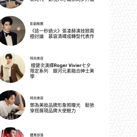
影劇推薦
《這一秒過火》張凌赫演技掀兩
極討論 慕容清嶧成轉型代表作
時尚美容
檀健次演繹Roger Vivier七夕
限定系列 銀河元素融合紳士美
學
時尚美容
鄧為美妝品牌形象照曝光 鬆弛
穿搭展現品牌大使魅力
體育部落