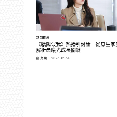
影劇推薦
《驕陽似我》熱播引討論 從原生家
解析聶曦光成長關鍵
廖 育婉
-
2026-01-14