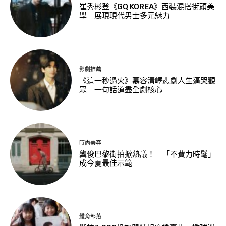
崔秀彬登《GQ KOREA》西裝混搭街頭美
學 展現現代男士多元魅力
影劇推薦
《這一秒過火》慕容清嶧悲劇人生逼哭觀
眾 一句話道盡全劇核心
時尚美容
龔俊巴黎街拍掀熱議！ 「不費力時髦」
成今夏最佳示範
體育部落