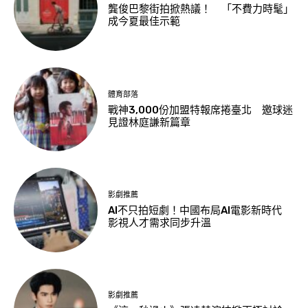
龔俊巴黎街拍掀熱議！ 「不費力時髦」
成今夏最佳示範
體育部落
戰神3,000份加盟特報席捲臺北 邀球迷
見證林庭謙新篇章
影劇推薦
AI不只拍短劇！中國布局AI電影新時代
影視人才需求同步升溫
影劇推薦