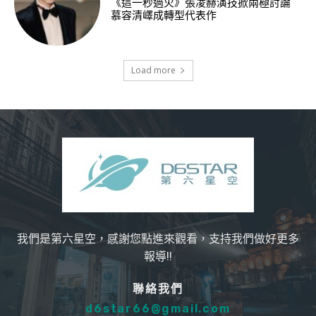
《這一秒過火》張凌赫演技掀兩極討論
慕容清嶧成轉型代表作
Load more
我們是第六星空，感謝您點進來觀看，支持我們做好更多
報導!!
聯絡我們
d6star66@gmail.com