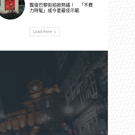
龔俊巴黎街拍掀熱議！ 「不費
力時髦」成今夏最佳示範
Load more