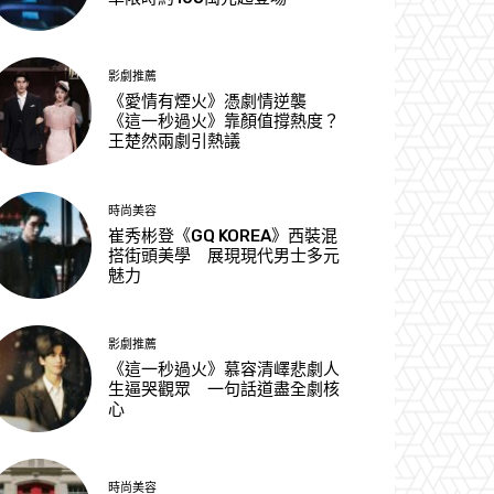
影劇推薦
《愛情有煙火》憑劇情逆襲
《這一秒過火》靠顏值撐熱度？
王楚然兩劇引熱議
時尚美容
崔秀彬登《GQ KOREA》西裝混
搭街頭美學 展現現代男士多元
魅力
影劇推薦
《這一秒過火》慕容清嶧悲劇人
生逼哭觀眾 一句話道盡全劇核
心
時尚美容