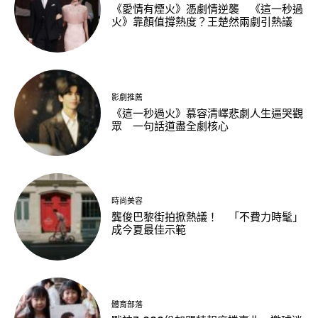
《愛情有煙火》憑劇情逆襲 《這一秒過
火》靠顏值撐熱度？王楚然兩劇引熱議
影劇推薦
《這一秒過火》慕容清嶧悲劇人生逼哭觀
眾 一句話道盡全劇核心
時尚美容
龔俊巴黎街拍掀熱議！ 「不費力時髦」
成今夏最佳示範
體育部落