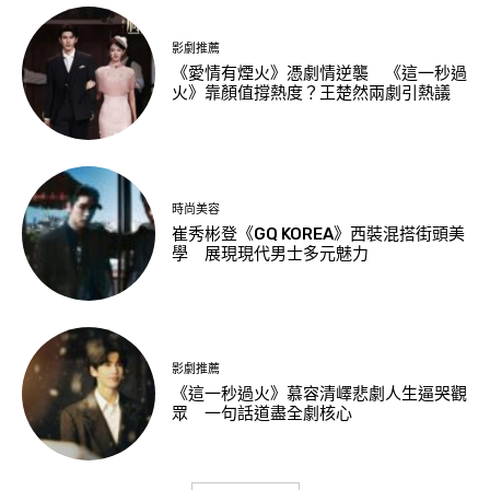
影劇推薦
《愛情有煙火》憑劇情逆襲 《這一秒過
火》靠顏值撐熱度？王楚然兩劇引熱議
時尚美容
崔秀彬登《GQ KOREA》西裝混搭街頭美
學 展現現代男士多元魅力
影劇推薦
《這一秒過火》慕容清嶧悲劇人生逼哭觀
眾 一句話道盡全劇核心