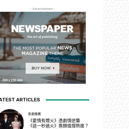
- Advertisement -
ATEST ARTICLES
影劇推薦
《愛情有煙火》憑劇情逆襲
《這一秒過火》靠顏值撐熱度？