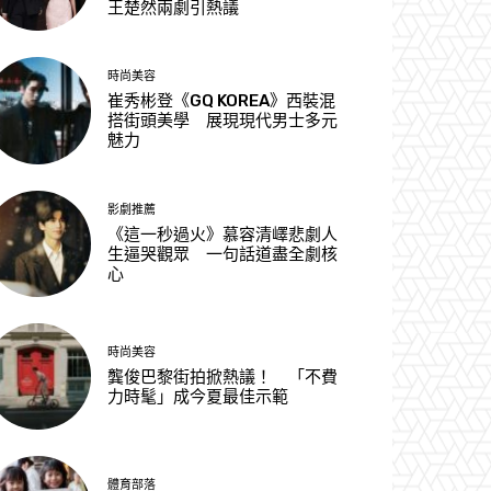
王楚然兩劇引熱議
時尚美容
崔秀彬登《GQ KOREA》西裝混
搭街頭美學 展現現代男士多元
魅力
影劇推薦
《這一秒過火》慕容清嶧悲劇人
生逼哭觀眾 一句話道盡全劇核
心
時尚美容
龔俊巴黎街拍掀熱議！ 「不費
力時髦」成今夏最佳示範
體育部落