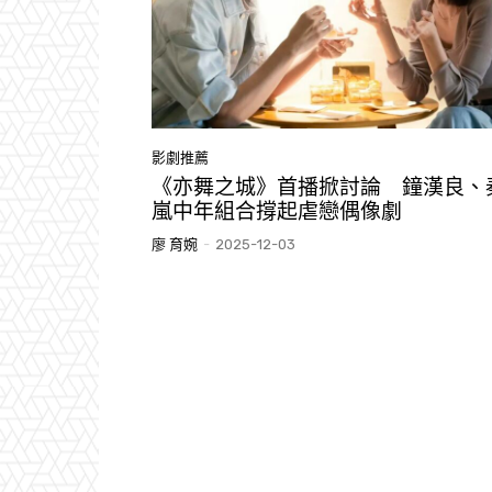
影劇推薦
《亦舞之城》首播掀討論 鐘漢良、
嵐中年組合撐起虐戀偶像劇
廖 育婉
-
2025-12-03