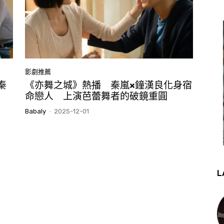
影劇推薦
秦
《亦舞之城》熱播 秦嵐×鐘漢良化身宿
命戀人 上演芭蕾舞者的破鏡重圓
Babaly
-
2025-12-01
L