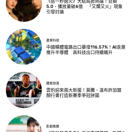
《這一秒過火》大結局掀熱議！豆瓣
5.0、播放量破6億 「又爛又火」現象
引發討論
產業科技
中國積體電路出口暴增116.57%！AI浪潮
推升半導體 高科技出口持續飆升
體育部落
雲豹迎來兩大新援！莫騰、溫布許加盟
顏行書打造新賽季爭冠拼圖
影劇推薦