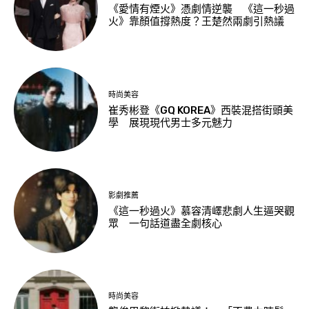
《愛情有煙火》憑劇情逆襲 《這一秒過
火》靠顏值撐熱度？王楚然兩劇引熱議
時尚美容
崔秀彬登《GQ KOREA》西裝混搭街頭美
學 展現現代男士多元魅力
影劇推薦
《這一秒過火》慕容清嶧悲劇人生逼哭觀
眾 一句話道盡全劇核心
時尚美容