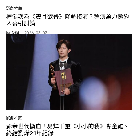
影劇推薦
檀健次為《震耳欲聾》降薪接演？導演萬力邀約
內幕引討論
廖 育婉
-
2026-03-03
影劇推薦
影帝世代換血！易烊千璽《小小的我》奪金雞、
終結劉燁21年紀錄