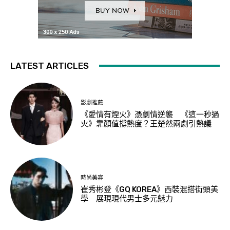
LATEST ARTICLES
影劇推薦
《愛情有煙火》憑劇情逆襲 《這一秒過
火》靠顏值撐熱度？王楚然兩劇引熱議
時尚美容
崔秀彬登《GQ KOREA》西裝混搭街頭美
學 展現現代男士多元魅力