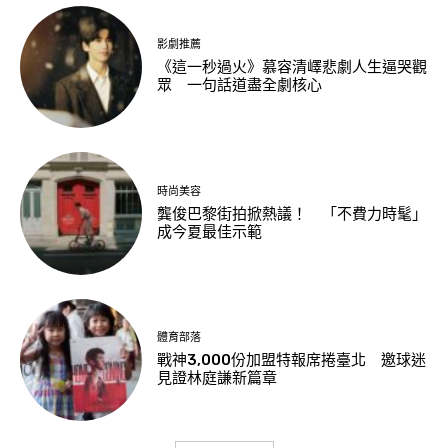
影劇推薦
《這一秒過火》慕容清嶧悲劇人生逼哭觀
眾 一句話道盡全劇核心
時尚美容
龔俊巴黎街拍掀熱議！ 「不費力時髦」
成今夏最佳示範
體育部落
戰神3,000份加盟特報席捲臺北 邀球迷
見證林庭謙新篇章