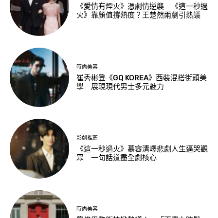
《愛情有煙火》憑劇情逆襲 《這一秒過
火》靠顏值撐熱度？王楚然兩劇引熱議
時尚美容
崔秀彬登《GQ KOREA》西裝混搭街頭美
學 展現現代男士多元魅力
影劇推薦
《這一秒過火》慕容清嶧悲劇人生逼哭觀
眾 一句話道盡全劇核心
時尚美容