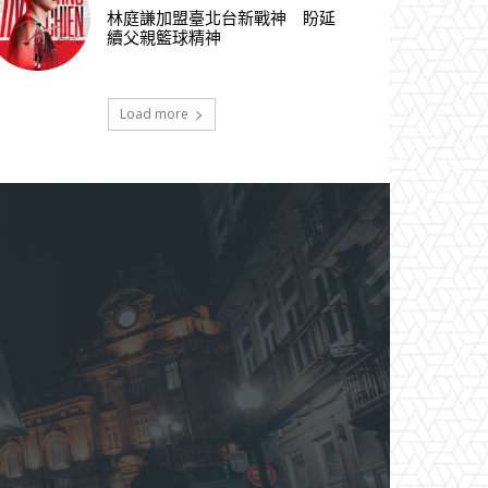
林庭謙加盟臺北台新戰神 盼延
續父親籃球精神
Load more