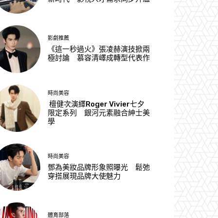
影劇推薦
《這一秒過火》張凌赫演技掀兩
極討論 慕容清嶧成轉型代表作
時尚美容
檀健次演繹Roger Vivier七夕
限定系列 銀河元素融合紳士美
學
時尚美容
鄧為美妝品牌形象照曝光 鬆弛
穿搭展現品牌大使魅力
體育部落