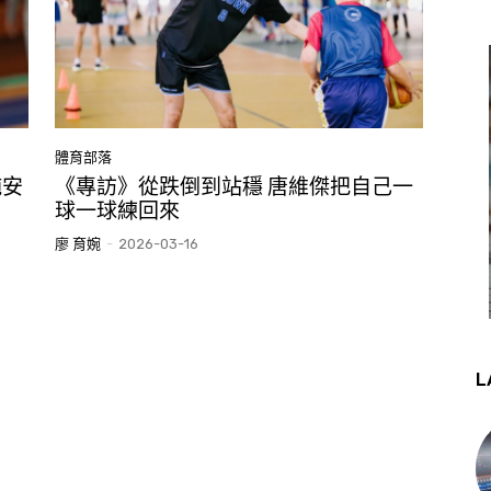
體育部落
純安
《專訪》從跌倒到站穩 唐維傑把自己一
球一球練回來
廖 育婉
-
2026-03-16
L