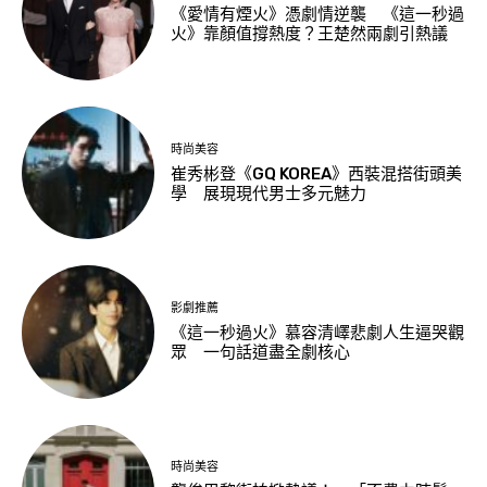
《愛情有煙火》憑劇情逆襲 《這一秒過
火》靠顏值撐熱度？王楚然兩劇引熱議
時尚美容
崔秀彬登《GQ KOREA》西裝混搭街頭美
學 展現現代男士多元魅力
影劇推薦
《這一秒過火》慕容清嶧悲劇人生逼哭觀
眾 一句話道盡全劇核心
時尚美容