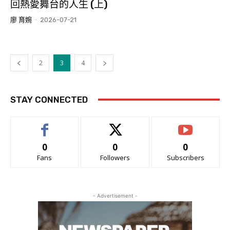
回熱愛舞台的人生 (上)
廖 育婉
-
2026-07-21
2
3
4
STAY CONNECTED
0
0
0
Fans
Followers
Subscribers
- Advertisement -