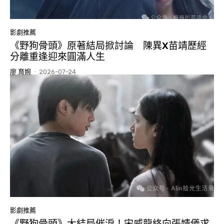
影劇推薦
《野狗骨頭》原著結局掀討論 陳異X苗靖歷經
分離重逢迎來圓滿人生
廖 育婉
-
2026-07-24
影劇推薦
《野狗骨頭》大結局催淚！宋威龍終向張婧儀求