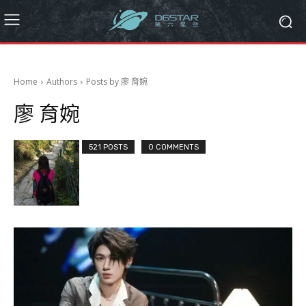
Home
Authors
Posts by 廖 育婉
廖 育婉
521 POSTS
0 COMMENTS