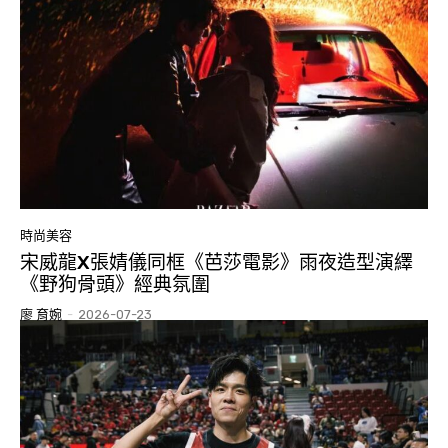
時尚美容
宋威龍X張婧儀同框《芭莎電影》雨夜造型演繹
《野狗骨頭》經典氛圍
廖 育婉
-
2026-07-23