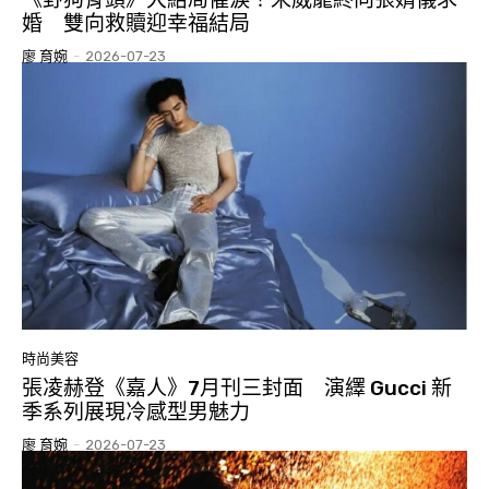
婚 雙向救贖迎幸福結局
廖 育婉
-
2026-07-23
時尚美容
張凌赫登《嘉人》7月刊三封面 演繹 Gucci 新
季系列展現冷感型男魅力
廖 育婉
-
2026-07-23