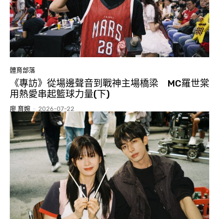
體育部落
《專訪》從場邊聲音到戰神主場橋梁 MC羅世棠
用熱愛串起籃球力量(下)
廖 育婉
-
2026-07-22