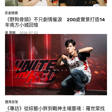
影劇推薦
《野狗骨頭》不只劇情催淚 200處實景打造14
年南方小城回憶
廖 育婉
-
2026-07-22
體育部落
《專訪》從綜藝小胖到戰神主場靈魂：羅世棠找