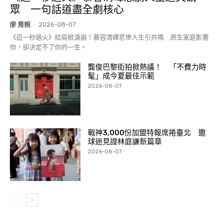
眾 一句話道盡全劇核心
廖 育婉
-
2026-08-07
《這一秒過火》結局掀淚崩！慕容清嶧悲慘人生引共鳴 原生家庭影響
你，卻決定不了你的一生。
龔俊巴黎街拍掀熱議！ 「不費力時
髦」成今夏最佳示範
2026-08-07
戰神3,000份加盟特報席捲臺北 邀
球迷見證林庭謙新篇章
2026-08-07