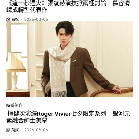
《這一秒過火》張凌赫演技掀兩極討論 慕容清
嶧成轉型代表作
廖 育婉
-
2026-08-06
時尚美容
檀健次演繹Roger Vivier七夕限定系列 銀河元
素融合紳士美學
廖 育婉
-
2026-08-06