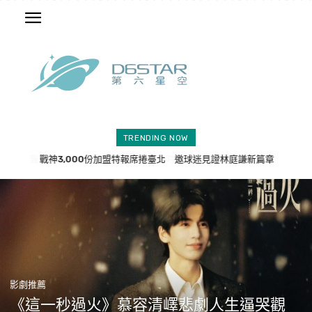
TRENDING NOW
戰神3,000份加盟特報席捲臺北 邀球迷見證林庭謙新篇章
AI不只拍短劇！中國布局AI電影新時代 影視人才需求同步升溫
影劇推薦
《這一秒過火》慕容清嶧悲劇人生逼哭觀