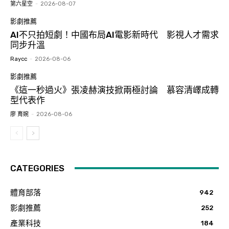
第六星空
-
2026-08-07
影劇推薦
AI不只拍短劇！中國布局AI電影新時代 影視人才需求
同步升溫
Raycc
-
2026-08-06
影劇推薦
《這一秒過火》張凌赫演技掀兩極討論 慕容清嶧成轉
型代表作
廖 育婉
-
2026-08-06
CATEGORIES
體育部落
942
影劇推薦
252
產業科技
184