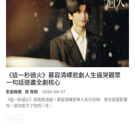
《這一秒過火》慕容清嶧悲劇人生逼哭觀眾
一句話道盡全劇核心
影劇推薦
廖 育婉
-
2026-08-07
《這一秒過火》結局掀淚崩！慕容清嶧悲慘人生引共鳴 原生家庭影響
你，卻決定不了你的一生。