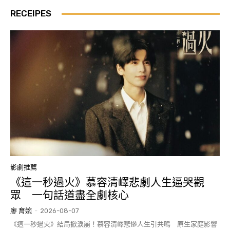
RECEIPES
影劇推薦
《這一秒過火》慕容清嶧悲劇人生逼哭觀
眾 一句話道盡全劇核心
廖 育婉
-
2026-08-07
《這一秒過火》結局掀淚崩！慕容清嶧悲慘人生引共鳴 原生家庭影響