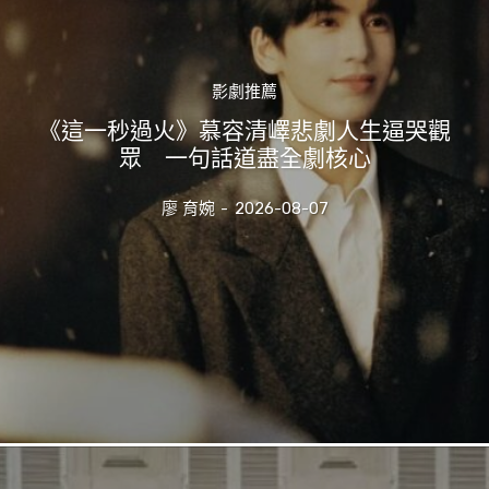
影劇推薦
《這一秒過火》慕容清嶧悲劇人生逼哭觀
眾 一句話道盡全劇核心
廖 育婉
-
2026-08-07