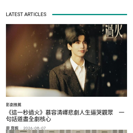
LATEST ARTICLES
影劇推薦
《這一秒過火》慕容清嶧悲劇人生逼哭觀眾 一
句話道盡全劇核心
廖 育婉
-
2026-08-07