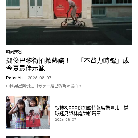
時尚美容
龔俊巴黎街拍掀熱議！ 「不費力時髦」成
今夏最佳示範
Peter Yu
-
2026-08-07
中國男星龔俊近日分享一組巴黎街頭隨拍。
戰神3,000份加盟特報席捲臺北 邀
球迷見證林庭謙新篇章
2026-08-07