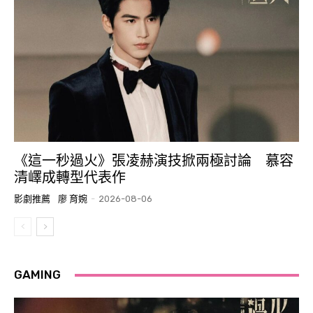
《這一秒過火》張凌赫演技掀兩極討論 慕容
清嶧成轉型代表作
影劇推薦
廖 育婉
-
2026-08-06
GAMING