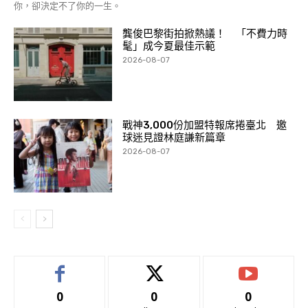
你，卻決定不了你的一生。
龔俊巴黎街拍掀熱議！ 「不費力時
髦」成今夏最佳示範
2026-08-07
戰神3,000份加盟特報席捲臺北 邀
球迷見證林庭謙新篇章
2026-08-07
0
0
0