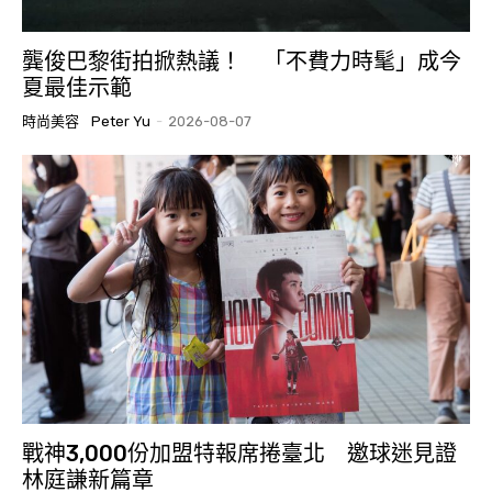
龔俊巴黎街拍掀熱議！ 「不費力時髦」成今
夏最佳示範
時尚美容
Peter Yu
-
2026-08-07
戰神3,000份加盟特報席捲臺北 邀球迷見證
林庭謙新篇章