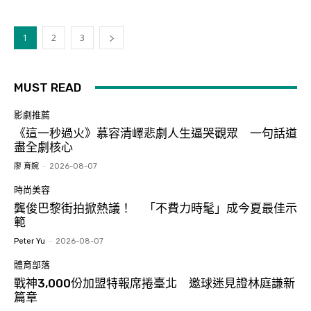
1
2
3
MUST READ
影劇推薦
《這一秒過火》慕容清嶧悲劇人生逼哭觀眾 一句話道
盡全劇核心
廖 育婉
-
2026-08-07
時尚美容
龔俊巴黎街拍掀熱議！ 「不費力時髦」成今夏最佳示
範
Peter Yu
-
2026-08-07
體育部落
戰神3,000份加盟特報席捲臺北 邀球迷見證林庭謙新
篇章