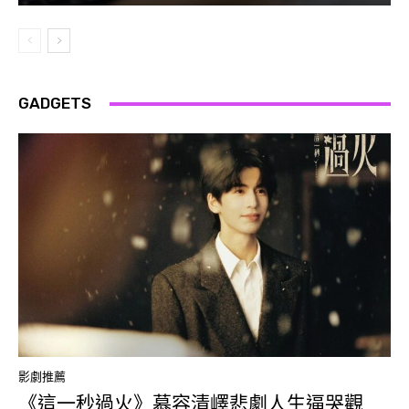
GADGETS
影劇推薦
《這一秒過火》慕容清嶧悲劇人生逼哭觀