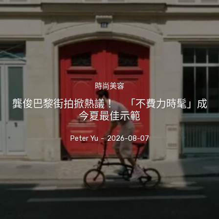
時尚美容
龔俊巴黎街拍掀熱議！ 「不費力時髦」成
今夏最佳示範
Peter Yu
-
2026-08-07