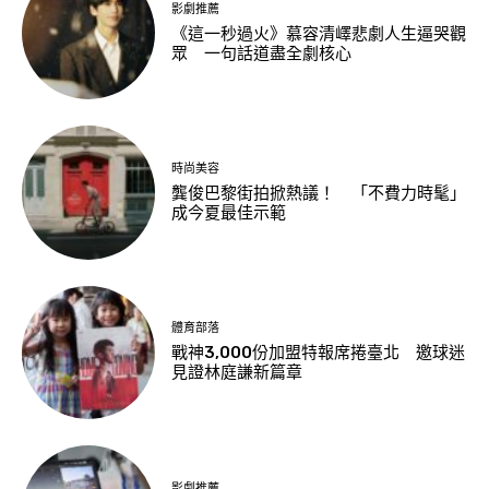
影劇推薦
《這一秒過火》慕容清嶧悲劇人生逼哭觀
眾 一句話道盡全劇核心
時尚美容
龔俊巴黎街拍掀熱議！ 「不費力時髦」
成今夏最佳示範
體育部落
戰神3,000份加盟特報席捲臺北 邀球迷
見證林庭謙新篇章
影劇推薦