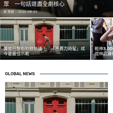
眾 一句話道盡全劇核心
廖 育婉
-
2026-08-07
龔俊巴黎街拍掀熱議！ 「不費力時髦」成
戰神3,
今夏最佳示範
證林庭謙
GLOBAL NEWS