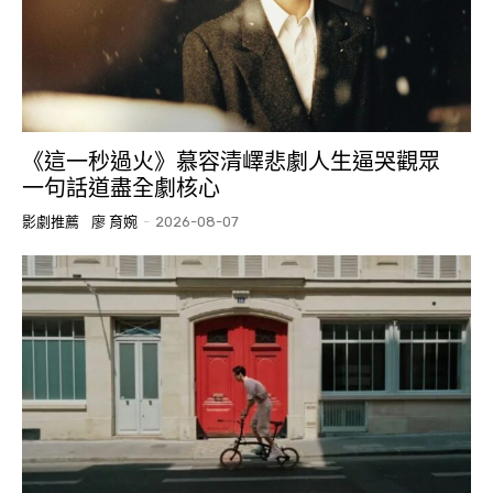
《這一秒過火》慕容清嶧悲劇人生逼哭觀眾
一句話道盡全劇核心
影劇推薦
廖 育婉
-
2026-08-07