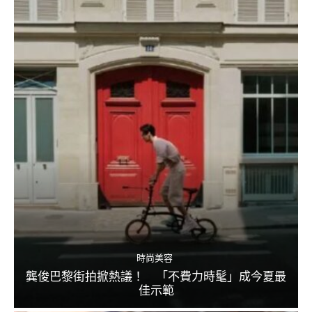
時尚美容
龔俊巴黎街拍掀熱議！ 「不費力時髦」成今夏最
佳示範