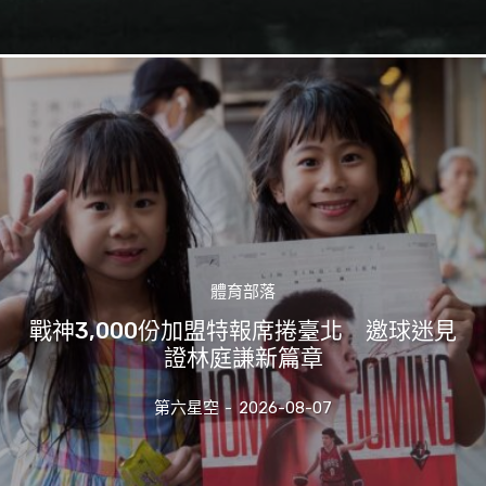
體育部落
戰神3,000份加盟特報席捲臺北 邀球迷見
證林庭謙新篇章
第六星空
-
2026-08-07