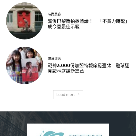
時尚美容
龔俊巴黎街拍掀熱議！ 「不費力時髦」
成今夏最佳示範
體育部落
戰神3,000份加盟特報席捲臺北 邀球迷
見證林庭謙新篇章
Load more