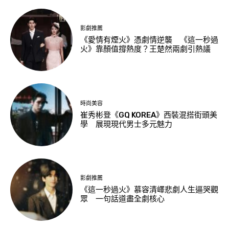
影劇推薦
《愛情有煙火》憑劇情逆襲 《這一秒過
火》靠顏值撐熱度？王楚然兩劇引熱議
時尚美容
崔秀彬登《GQ KOREA》西裝混搭街頭美
學 展現現代男士多元魅力
影劇推薦
《這一秒過火》慕容清嶧悲劇人生逼哭觀
眾 一句話道盡全劇核心