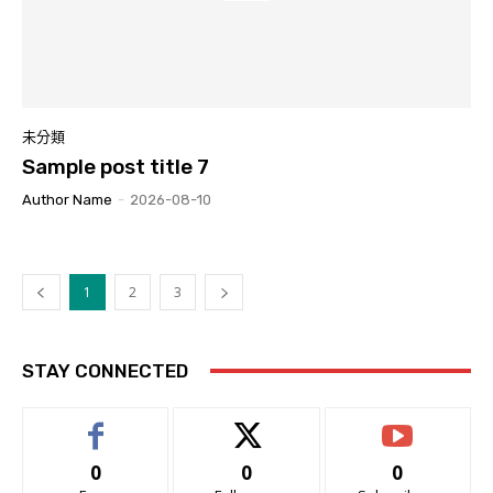
未分類
Sample post title 7
Author Name
-
2026-08-10
1
2
3
STAY CONNECTED
0
0
0