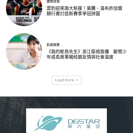
體育部落
雲豹迎來兩大新援！莫騰、溫布許加盟
顏行書打造新賽季爭冠拼圖
影劇推薦
《我的鴕鳥先生》浙江衛視首播 斷臂少
年成長故事揭校園友情與社會溫度
Load more