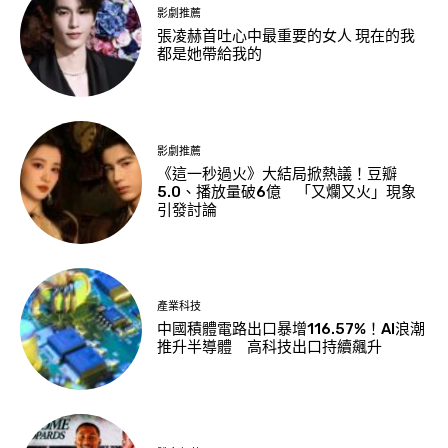
影劇推薦
張凌赫首吐心中最重要的女人 現在的我
都是她帶給我的
影劇推薦
《這一秒過火》大結局掀熱議！豆瓣
5.0、播放量破6億 「又爛又火」現象
引發討論
產業科技
中國積體電路出口暴增116.57%！AI浪潮
推升半導體 高科技出口持續飆升