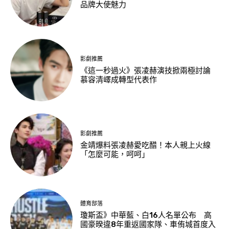
品牌大使魅力
影劇推薦
《這一秒過火》張凌赫演技掀兩極討論
慕容清嶧成轉型代表作
影劇推薦
金靖爆料張凌赫愛吃醋！本人親上火線
「怎麼可能，呵呵」
體育部落
瓊斯盃》中華藍、白16人名單公布 高
國豪暌違8年重返國家隊、車侑城首度入