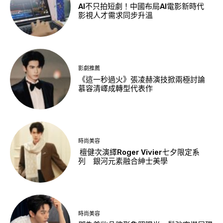
AI不只拍短劇！中國布局AI電影新時代
影視人才需求同步升溫
影劇推薦
《這一秒過火》張凌赫演技掀兩極討論
慕容清嶧成轉型代表作
時尚美容
檀健次演繹Roger Vivier七夕限定系
列 銀河元素融合紳士美學
時尚美容