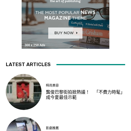
LATEST ARTICLES
時尚美容
龔俊巴黎街拍掀熱議！ 「不費力時髦」
成今夏最佳示範
影劇推薦