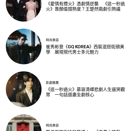
《愛情有煙火》憑劇情逆襲 《這一秒過
火》靠顏值撐熱度？王楚然兩劇引熱議
時尚美容
崔秀彬登《GQ KOREA》西裝混搭街頭美
學 展現現代男士多元魅力
影劇推薦
《這一秒過火》慕容清嶧悲劇人生逼哭觀
眾 一句話道盡全劇核心
時尚美容