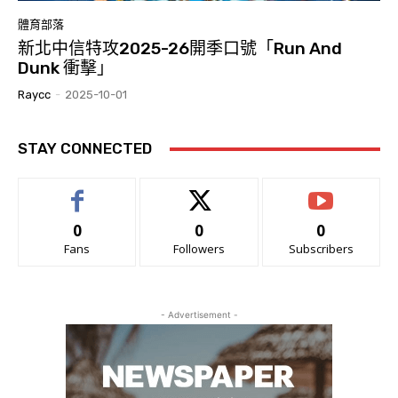
體育部落
新北中信特攻2025-26開季口號「Run And
Dunk 衝擊」
Raycc
-
2025-10-01
STAY CONNECTED
0
0
0
Fans
Followers
Subscribers
- Advertisement -