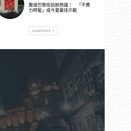
龔俊巴黎街拍掀熱議！ 「不費
力時髦」成今夏最佳示範
Load more