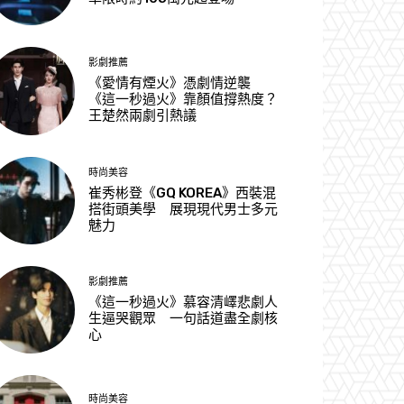
影劇推薦
《愛情有煙火》憑劇情逆襲
《這一秒過火》靠顏值撐熱度？
王楚然兩劇引熱議
時尚美容
崔秀彬登《GQ KOREA》西裝混
搭街頭美學 展現現代男士多元
魅力
影劇推薦
《這一秒過火》慕容清嶧悲劇人
生逼哭觀眾 一句話道盡全劇核
心
時尚美容