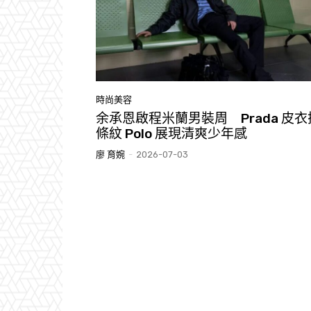
時尚美容
余承恩啟程米蘭男裝周 Prada 皮衣
條紋 Polo 展現清爽少年感
廖 育婉
-
2026-07-03