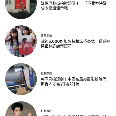
龔俊巴黎街拍掀熱議！ 「不費力時髦」
成今夏最佳示範
體育部落
戰神3,000份加盟特報席捲臺北 邀球迷
見證林庭謙新篇章
影劇推薦
AI不只拍短劇！中國布局AI電影新時代
影視人才需求同步升溫
影劇推薦