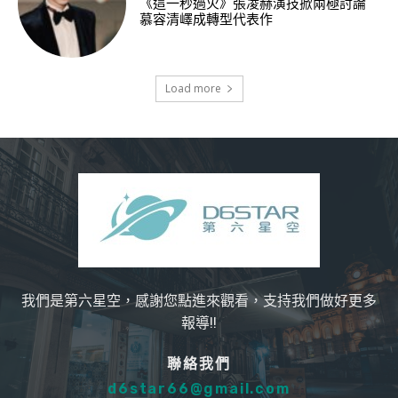
《這一秒過火》張凌赫演技掀兩極討論
慕容清嶧成轉型代表作
Load more
我們是第六星空，感謝您點進來觀看，支持我們做好更多
報導!!
聯絡我們
d6star66@gmail.com