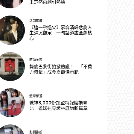
王楚然兩劇引熱議
影劇推薦
《這一秒過火》慕容清嶧悲劇人
生逼哭觀眾 一句話道盡全劇核
心
時尚美容
龔俊巴黎街拍掀熱議！ 「不費
力時髦」成今夏最佳示範
體育部落
戰神3,000份加盟特報席捲臺
北 邀球迷見證林庭謙新篇章
影劇推薦