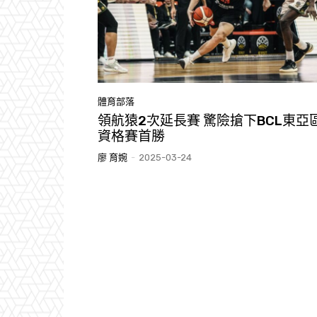
體育部落
領航猿2次延長賽 驚險搶下BCL東亞
資格賽首勝
廖 育婉
-
2025-03-24