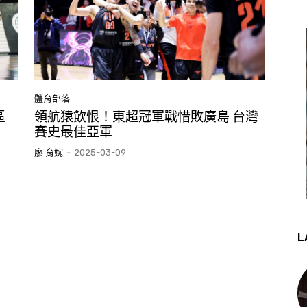
體育部落
區
領航猿飲恨！東超冠軍戰惜敗廣島 台灣
賽史最佳亞軍
廖 育婉
-
2025-03-09
L