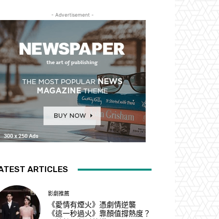
- Advertisement -
ATEST ARTICLES
影劇推薦
《愛情有煙火》憑劇情逆襲
《這一秒過火》靠顏值撐熱度？