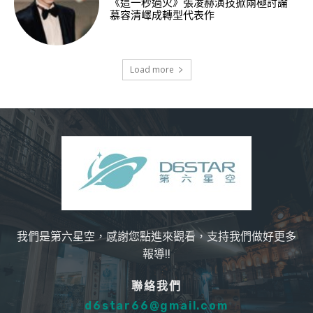
《這一秒過火》張凌赫演技掀兩極討論
慕容清嶧成轉型代表作
Load more
我們是第六星空，感謝您點進來觀看，支持我們做好更多
報導!!
聯絡我們
d6star66@gmail.com