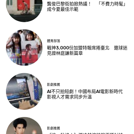
龔俊巴黎街拍掀熱議！ 「不費力時髦」
成今夏最佳示範
體育部落
戰神3,000份加盟特報席捲臺北 邀球迷
見證林庭謙新篇章
影劇推薦
AI不只拍短劇！中國布局AI電影新時代
影視人才需求同步升溫
影劇推薦