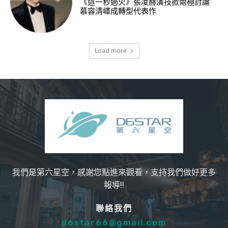
《這一秒過火》張凌赫演技掀兩極討論
慕容清嶧成轉型代表作
Load more
我們是第六星空，感謝您點進來觀看，支持我們做好更多
報導!!
聯絡我們
d6star66@gmail.com