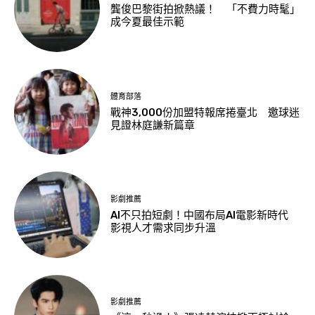
龔俊巴黎街拍掀熱議！ 「不費力時髦」
成今夏最佳示範
體育部落
戰神3,000份加盟特報席捲臺北 邀球迷
見證林庭謙新篇章
影劇推薦
AI不只拍短劇！中國布局AI電影新時代
影視人才需求同步升溫
影劇推薦