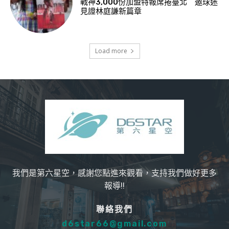
戰神3,000份加盟特報席捲臺北 邀球迷
見證林庭謙新篇章
Load more
我們是第六星空，感謝您點進來觀看，支持我們做好更多
報導!!
聯絡我們
d6star66@gmail.com