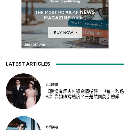
LATEST ARTICLES
影劇推薦
《愛情有煙火》憑劇情逆襲 《這一秒過
火》靠顏值撐熱度？王楚然兩劇引熱議
時尚美容