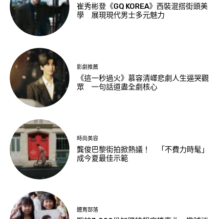
崔秀彬登《GQ KOREA》西裝混搭街頭美
學 展現現代男士多元魅力
影劇推薦
《這一秒過火》慕容清嶧悲劇人生逼哭觀
眾 一句話道盡全劇核心
時尚美容
龔俊巴黎街拍掀熱議！ 「不費力時髦」
成今夏最佳示範
體育部落