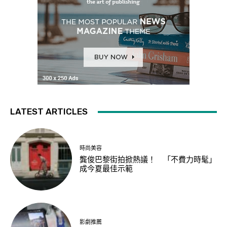
LATEST ARTICLES
時尚美容
龔俊巴黎街拍掀熱議！ 「不費力時髦」
成今夏最佳示範
影劇推薦