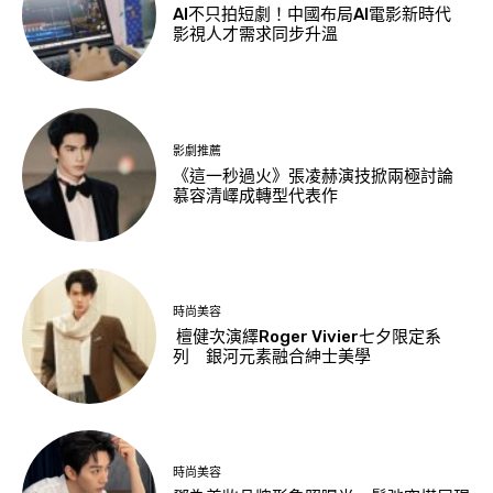
AI不只拍短劇！中國布局AI電影新時代
影視人才需求同步升溫
影劇推薦
《這一秒過火》張凌赫演技掀兩極討論
慕容清嶧成轉型代表作
時尚美容
檀健次演繹Roger Vivier七夕限定系
列 銀河元素融合紳士美學
時尚美容