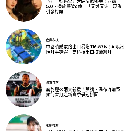
《這一秒過火》大結局掀熱議！豆瓣
5.0、播放量破6億 「又爛又火」現象
引發討論
產業科技
中國積體電路出口暴增116.57%！AI浪潮
推升半導體 高科技出口持續飆升
體育部落
雲豹迎來兩大新援！莫騰、溫布許加盟
顏行書打造新賽季爭冠拼圖
影劇推薦