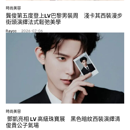
時尚美容
龔俊第五度登上LV巴黎男裝周 淺卡其西裝漫步
街頭演繹法式鬆弛美學
Raycc
-
2026-07-06
時尚美容
鄧凱亮相 LV 高級珠寶展 黑色暗紋西裝演繹清
俊貴公子氣場