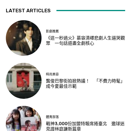
LATEST ARTICLES
影劇推薦
《這一秒過火》慕容清嶧悲劇人生逼哭觀
眾 一句話道盡全劇核心
時尚美容
龔俊巴黎街拍掀熱議！ 「不費力時髦」
成今夏最佳示範
體育部落
戰神3,000份加盟特報席捲臺北 邀球迷
見證林庭謙新篇章