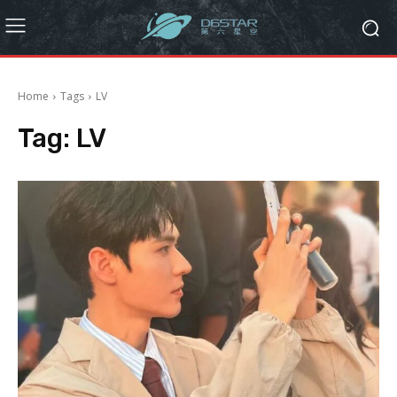
Home
Tags
LV
Tag:
LV