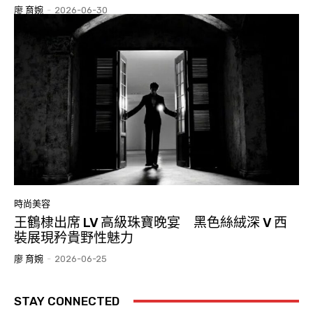
廖 育婉
-
2026-06-30
時尚美容
王鶴棣出席 LV 高級珠寶晚宴 黑色絲絨深 V 西
裝展現矜貴野性魅力
廖 育婉
-
2026-06-25
STAY CONNECTED