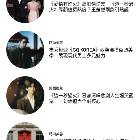
《愛情有煙火》憑劇情逆襲 《這一秒過
火》靠顏值撐熱度？王楚然兩劇引熱議
時尚美容
崔秀彬登《GQ KOREA》西裝混搭街頭美
學 展現現代男士多元魅力
影劇推薦
《這一秒過火》慕容清嶧悲劇人生逼哭觀
眾 一句話道盡全劇核心
時尚美容