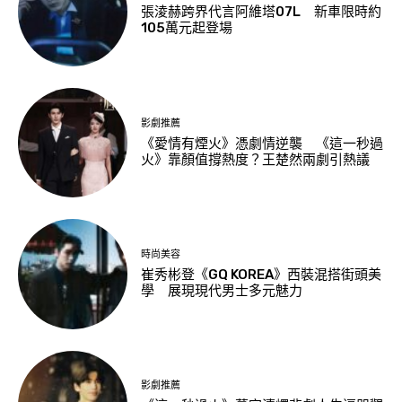
張淩赫跨界代言阿維塔07L 新車限時約
105萬元起登場
影劇推薦
《愛情有煙火》憑劇情逆襲 《這一秒過
火》靠顏值撐熱度？王楚然兩劇引熱議
時尚美容
崔秀彬登《GQ KOREA》西裝混搭街頭美
學 展現現代男士多元魅力
影劇推薦