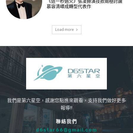
《這一秒過火》張凌赫演技掀兩極討論
慕容清嶧成轉型代表作
Load more
我們是第六星空，感謝您點進來觀看，支持我們做好更多
報導!!
聯絡我們
d6star66@gmail.com