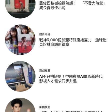
龔俊巴黎街拍掀熱議！ 「不費力時髦」
成今夏最佳示範
體育部落
戰神3,000份加盟特報席捲臺北 邀球迷
見證林庭謙新篇章
影劇推薦
AI不只拍短劇！中國布局AI電影新時代
影視人才需求同步升溫
影劇推薦