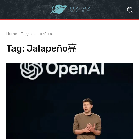
Home
Tags
Jalapeño亮
Tag:
Jalapeño亮