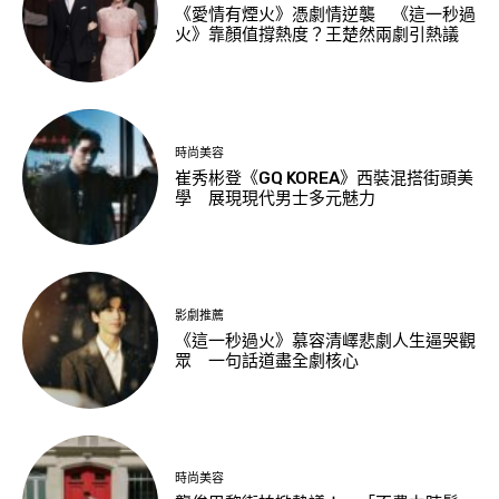
《愛情有煙火》憑劇情逆襲 《這一秒過
火》靠顏值撐熱度？王楚然兩劇引熱議
時尚美容
崔秀彬登《GQ KOREA》西裝混搭街頭美
學 展現現代男士多元魅力
影劇推薦
《這一秒過火》慕容清嶧悲劇人生逼哭觀
眾 一句話道盡全劇核心
時尚美容