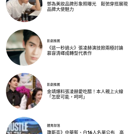
鄧為美妝品牌形象照曝光 鬆弛穿搭展現
品牌大使魅力
影劇推薦
《這一秒過火》張凌赫演技掀兩極討論
慕容清嶧成轉型代表作
影劇推薦
金靖爆料張凌赫愛吃醋！本人親上火線
「怎麼可能，呵呵」
體育部落
瓊斯盃》中華藍、白16人名單公布 高