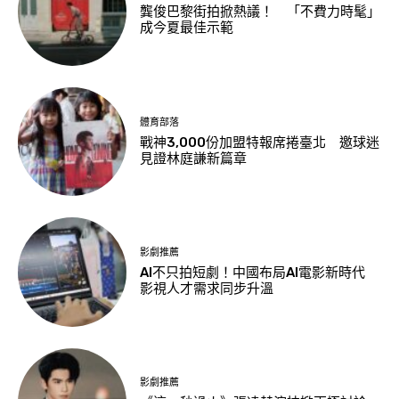
龔俊巴黎街拍掀熱議！ 「不費力時髦」
成今夏最佳示範
體育部落
戰神3,000份加盟特報席捲臺北 邀球迷
見證林庭謙新篇章
影劇推薦
AI不只拍短劇！中國布局AI電影新時代
影視人才需求同步升溫
影劇推薦