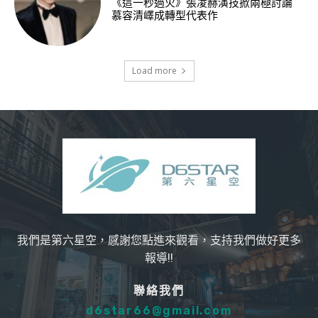
《這一秒過火》張凌赫演技掀兩極討論
慕容清嶧成轉型代表作
Load more
我們是第六星空，感謝您點進來觀看，支持我們做好更多
報導!!
聯絡我們
d6star66@gmail.com