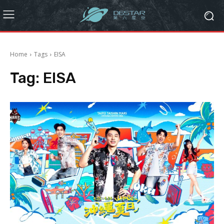
Home
Tags
EISA
Tag:
EISA