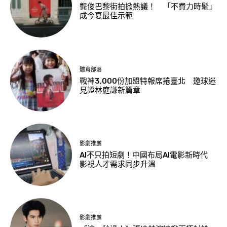
龔俊巴黎街拍掀熱議！ 「不費力時髦」
成今夏最佳示範
體育部落
戰神3,000份加盟特報席捲臺北 邀球迷
見證林庭謙新篇章
影劇推薦
AI不只拍短劇！中國布局AI電影新時代
影視人才需求同步升溫
影劇推薦