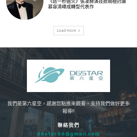
《這一秒過火》張凌赫演技掀兩極討論
慕容清嶧成轉型代表作
Load more
我們是第六星空，感謝您點進來觀看，支持我們做好更多
報導!!
聯絡我們
d6star66@gmail.com