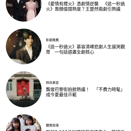
《愛情有煙火》憑劇情逆襲 《這一秒過
火》靠顏值撐熱度？王楚然兩劇引熱議
影劇推薦
《這一秒過火》慕容清嶧悲劇人生逼哭觀
眾 一句話道盡全劇核心
時尚美容
龔俊巴黎街拍掀熱議！ 「不費力時髦」
成今夏最佳示範
體育部落