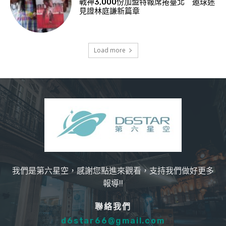
戰神3,000份加盟特報席捲臺北 邀球迷
見證林庭謙新篇章
Load more
我們是第六星空，感謝您點進來觀看，支持我們做好更多
報導!!
聯絡我們
d6star66@gmail.com