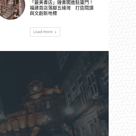
「最美書店」鐘書閣進駐廈門！
福建首店落腳五緣灣 打造閱讀
與文創新地標
Load more