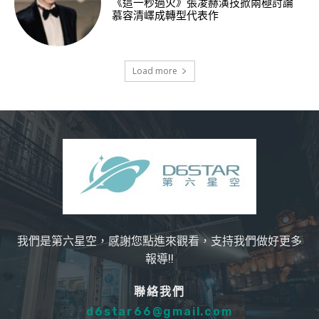
《這一秒過火》張凌赫演技掀兩極討論
慕容清嶧成轉型代表作
Load more
我們是第六星空，感謝您點進來觀看，支持我們做好更多
報導!!
聯絡我們
d6star66@gmail.com