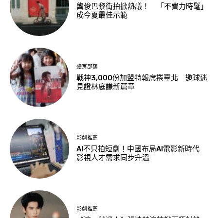
龔俊巴黎街拍掀熱議！ 「不費力時髦」
成今夏最佳示範
體育部落
戰神3,000份加盟特報席捲臺北 邀球迷
見證林庭謙新篇章
影劇推薦
AI不只拍短劇！中國布局AI電影新時代
影視人才需求同步升溫
影劇推薦