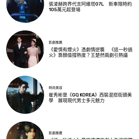
張淩赫跨界代言阿維塔07L 新車限時約
105萬元起登場
影劇推薦
《愛情有煙火》憑劇情逆襲 《這一秒過
火》靠顏值撐熱度？王楚然兩劇引熱議
時尚美容
崔秀彬登《GQ KOREA》西裝混搭街頭美
學 展現現代男士多元魅力
影劇推薦