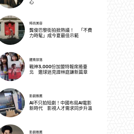
心
時尚美容
龔俊巴黎街拍掀熱議！ 「不費
力時髦」成今夏最佳示範
體育部落
戰神3,000份加盟特報席捲臺
北 邀球迷見證林庭謙新篇章
影劇推薦
AI不只拍短劇！中國布局AI電影
新時代 影視人才需求同步升溫
影劇推薦