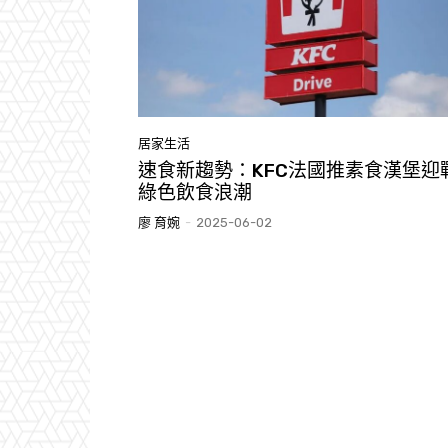
居家生活
速食新趨勢：KFC法國推素食漢堡迎
綠色飲食浪潮
廖 育婉
-
2025-06-02