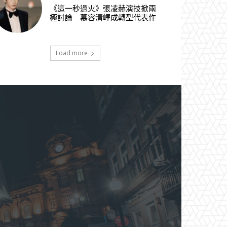
《這一秒過火》張凌赫演技掀兩
極討論 慕容清嶧成轉型代表作
Load more