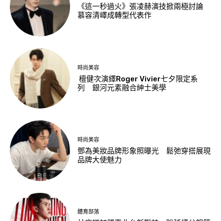
《這一秒過火》張凌赫演技掀兩極討論
慕容清嶧成轉型代表作
時尚美容
檀健次演繹Roger Vivier七夕限定系
列 銀河元素融合紳士美學
時尚美容
鄧為美妝品牌形象照曝光 鬆弛穿搭展現
品牌大使魅力
體育部落