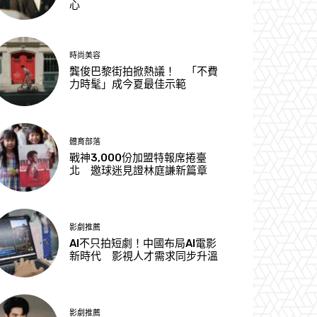
心
時尚美容
龔俊巴黎街拍掀熱議！ 「不費
力時髦」成今夏最佳示範
體育部落
戰神3,000份加盟特報席捲臺
北 邀球迷見證林庭謙新篇章
影劇推薦
AI不只拍短劇！中國布局AI電影
新時代 影視人才需求同步升溫
影劇推薦