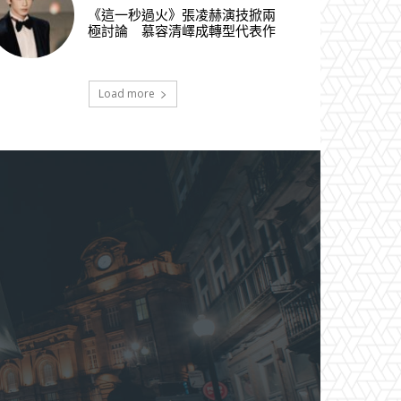
《這一秒過火》張凌赫演技掀兩
極討論 慕容清嶧成轉型代表作
Load more