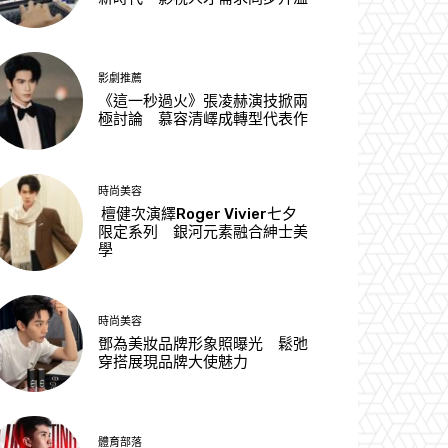
影劇推薦
《這一秒過火》張凌赫演技掀兩
極討論 慕容清嶧成轉型代表作
時尚美容
檀健次演繹Roger Vivier七夕
限定系列 銀河元素融合紳士美
學
時尚美容
鄧為美妝品牌形象照曝光 鬆弛
穿搭展現品牌大使魅力
體育部落