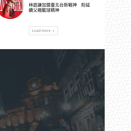
林庭謙加盟臺北台新戰神 盼延
續父親籃球精神
Load more