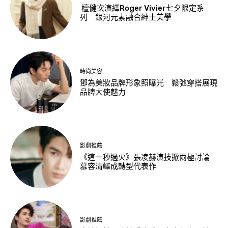
檀健次演繹Roger Vivier七夕限定系
列 銀河元素融合紳士美學
時尚美容
鄧為美妝品牌形象照曝光 鬆弛穿搭展現
品牌大使魅力
影劇推薦
《這一秒過火》張凌赫演技掀兩極討論
慕容清嶧成轉型代表作
影劇推薦