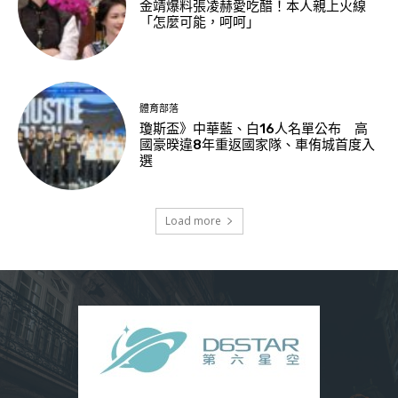
金靖爆料張凌赫愛吃醋！本人親上火線
「怎麼可能，呵呵」
體育部落
瓊斯盃》中華藍、白16人名單公布 高
國豪暌違8年重返國家隊、車侑城首度入
選
Load more