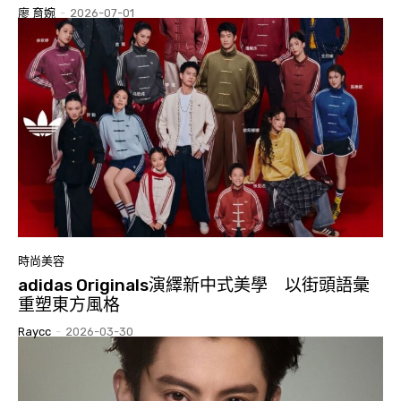
廖 育婉
-
2026-07-01
時尚美容
adidas Originals演繹新中式美學 以街頭語彙
重塑東方風格
Raycc
-
2026-03-30