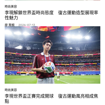
時尚美容
李現解鎖世界盃時尚態度 復古運動造型展現率
性魅力
廖 育婉
-
2026-07-13
時尚美容
李現世界盃正賽完成開球 復古運動風亮相成焦
點