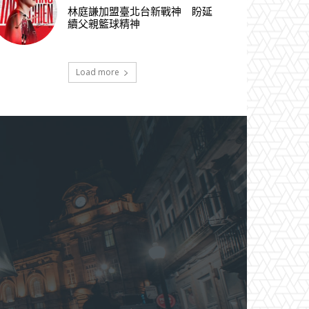
林庭謙加盟臺北台新戰神 盼延
續父親籃球精神
Load more