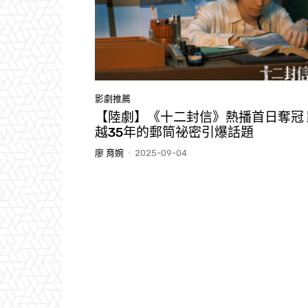
影劇推薦
【陸劇】《十二封信》熱播首日奪冠 
越35年的郵筒祕密引爆話題
廖 育婉
-
2025-09-04