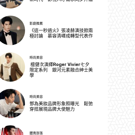
影劇推薦
《這一秒過火》張凌赫演技掀兩
極討論 慕容清嶧成轉型代表作
時尚美容
檀健次演繹Roger Vivier七夕
限定系列 銀河元素融合紳士美
學
時尚美容
鄧為美妝品牌形象照曝光 鬆弛
穿搭展現品牌大使魅力
體育部落