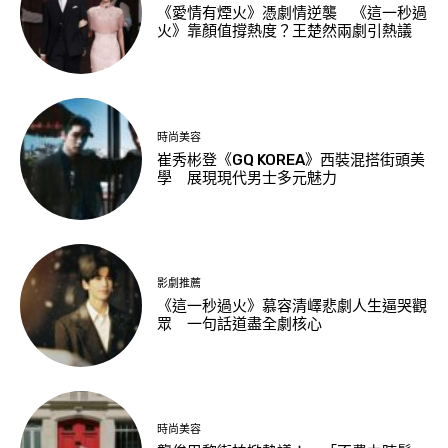
《愛情有煙火》憑劇情逆襲 《這一秒過
火》靠顏值撐熱度？王楚然兩劇引熱議
時尚美容
崔秀彬登《GQ KOREA》西裝混搭街頭美
學 展現現代男士多元魅力
影劇推薦
《這一秒過火》慕容清嶧悲劇人生逼哭觀
眾 一句話道盡全劇核心
時尚美容