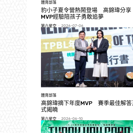
體育部落
豹小子夏令營熱鬧登場 高錦瑋分享
MVP經驗陪孩子勇敢追夢
第六星空
-
2026-07-06
體育部落
高錦瑋摘下年度MVP 賽季最佳解答
式揭曉
第六星空
-
2026-06-10