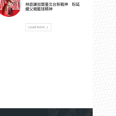
林庭謙加盟臺北台新戰神 盼延
續父親籃球精神
Load more