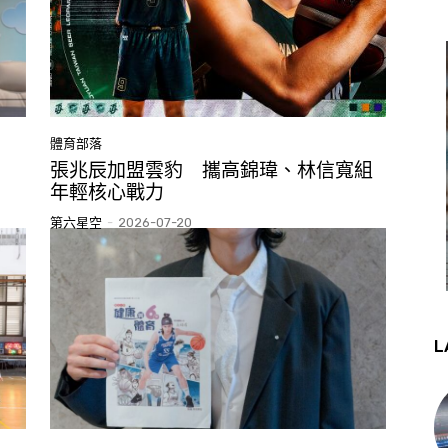
體育部落
張兆辰加盟雲豹 攜高錦瑋、林信寬組
年輕核心戰力
第六星空
-
2026-07-20
L