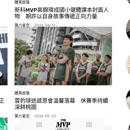
體育部落
新科MVP高錦瑋成國小健體課本封面人
物 期許以自身故事傳遞正向力量
第六星空
-
2026-06-17
體育部落
正
雲豹球迷感恩會溫馨落幕 休賽季持續
深耕桃園
第六星空
-
2026-05-23