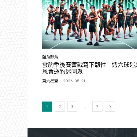
體育部落
雲豹季後賽奮戰寫下韌性 週六球迷
恩會邀豹迷同聚
第六星空
-
2026-05-21
...
1
2
3
7