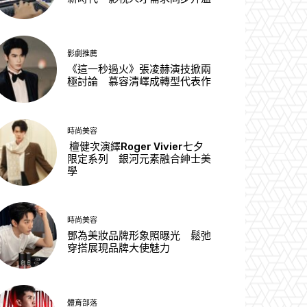
影劇推薦
《這一秒過火》張凌赫演技掀兩
極討論 慕容清嶧成轉型代表作
時尚美容
檀健次演繹Roger Vivier七夕
限定系列 銀河元素融合紳士美
學
時尚美容
鄧為美妝品牌形象照曝光 鬆弛
穿搭展現品牌大使魅力
體育部落