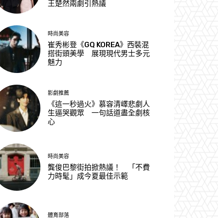
王楚然兩劇引熱議
時尚美容
崔秀彬登《GQ KOREA》西裝混
搭街頭美學 展現現代男士多元
魅力
影劇推薦
《這一秒過火》慕容清嶧悲劇人
生逼哭觀眾 一句話道盡全劇核
心
時尚美容
龔俊巴黎街拍掀熱議！ 「不費
力時髦」成今夏最佳示範
體育部落