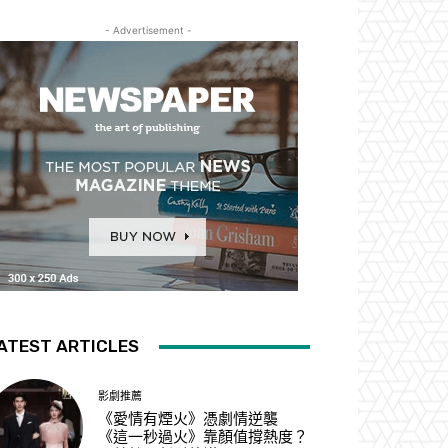
- Advertisement -
ATEST ARTICLES
影劇推薦
《愛情有煙火》憑劇情逆襲
《這一秒過火》靠顏值撐熱度？